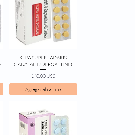
Vista rápida
EXTRA SUPER TADARISE
)
(TADALAFIL/DEPOXETINE)
Precio
140,00 US$
Agregar al carrito