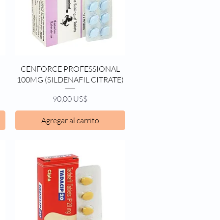
Vista rápida
CENFORCE PROFESSIONAL
100MG (SILDENAFIL CITRATE)
Precio
90,00 US$
Agregar al carrito