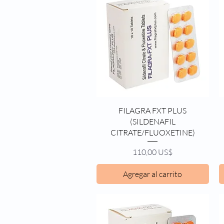
Vista rápida
FILAGRA FXT PLUS
(SILDENAFIL
CITRATE/FLUOXETINE)
Precio
110,00 US$
Agregar al carrito