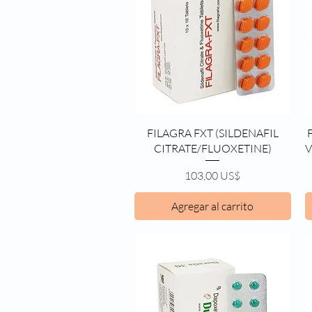
Vista rápida
FILAGRA FXT (SILDENAFIL
CITRATE/FLUOXETINE)
V
Precio
103,00 US$
Agregar al carrito