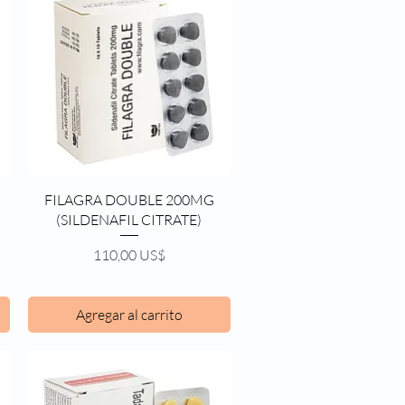
Vista rápida
FILAGRA DOUBLE 200MG
(SILDENAFIL CITRATE)
Precio
110,00 US$
Agregar al carrito