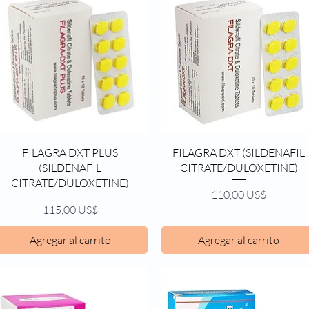
Vista rápida
Vista rápida
FILAGRA DXT PLUS
FILAGRA DXT (SILDENAFIL
(SILDENAFIL
CITRATE/DULOXETINE)
CITRATE/DULOXETINE)
Precio
110,00 US$
Precio
115,00 US$
Agregar al carrito
Agregar al carrito