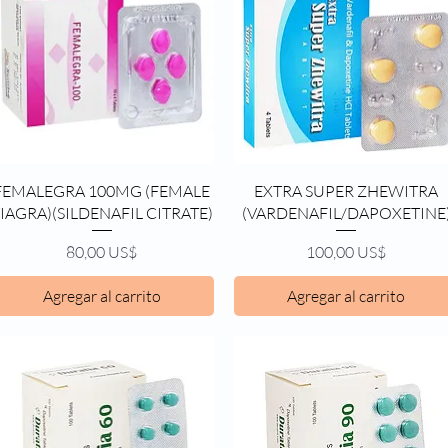
Vista rápida
Vista rápida
FEMALEGRA 100MG (FEMALE
EXTRA SUPER ZHEWITRA
IAGRA)(SILDENAFIL CITRATE)
(VARDENAFIL/DAPOXETINE
Precio
Precio
80,00 US$
100,00 US$
Agregar al carrito
Agregar al carrito