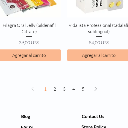
Vista rápida
Vista rápida
Filagra Oral Jelly (Sildenafil
Vidalista Professional (tadalafi
Citrate)
sublingual)
Precio
Precio
39,00 US$
84,00 US$
Agregar al carrito
Agregar al carrito
1
2
3
4
5
Blog
Contact Us
Store Policy
FAQ's