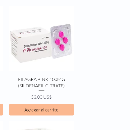
Vista rápida
FILAGRA PINK 100MG
(SILDENAFIL CITRATE)
Precio
53,00 US$
Agregar al carrito