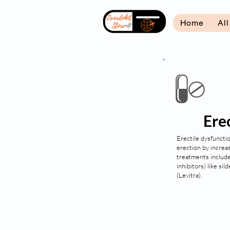
Home
Al
Ere
Erectile dysfuncti
erection by increa
treatments includ
inhibitors) like sild
(Levitra).