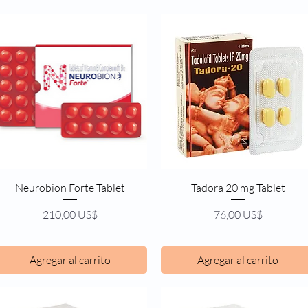
Vista rápida
Vista rápida
Neurobion Forte Tablet
Tadora 20 mg Tablet
Precio
Precio
210,00 US$
76,00 US$
Agregar al carrito
Agregar al carrito