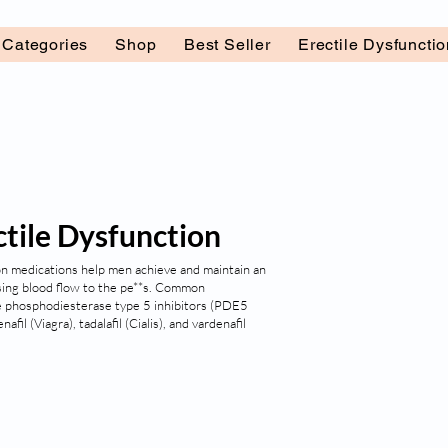
l Categories
Shop
Best Seller
Erectile Dysfuncti
ctile Dysfunction
on medications help men achieve and maintain an
sing blood flow to the pe**s. Common
e phosphodiesterase type 5 inhibitors (PDE5
enafil (Viagra), tadalafil (Cialis), and vardenafil