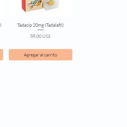
Vista rápida
l
Tadacip 20mg (Tadalafil)
Precio
88,00 US$
Agregar al carrito