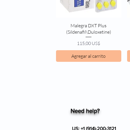
Vista rápida
Malegra DXT Plus
(Sildenafil\Duloxetine)
Precio
115,00 US$
Agregar al carrito
Need help?
US: +1 (914)-200-3121