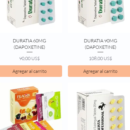
Vista rápida
Vista rápida
DURATIA 60MG
DURATIA 90MG
(DAPOXETINE)
(DAPOXETINE)
Precio
Precio
90,00 US$
108,00 US$
Agregar al carrito
Agregar al carrito