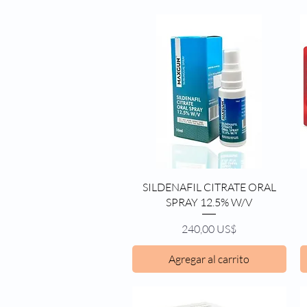
Vista rápida
SILDENAFIL CITRATE ORAL
SPRAY 12.5% W/V
Precio
240,00 US$
Agregar al carrito