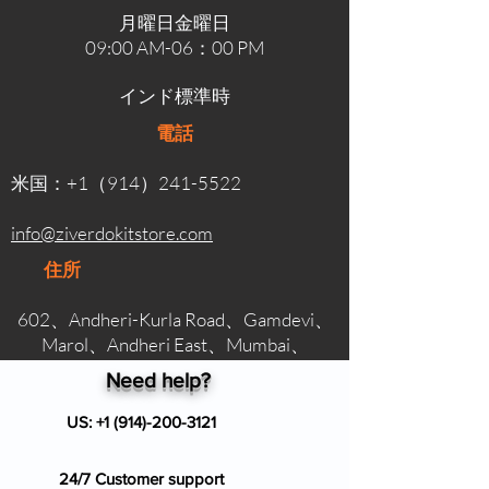
月曜日金曜日
09:00 AM-06：00 PM
インド標準時
電話
米国：+1（914）241-5522
info@ziverdokitstore.com
住所
602、Andheri-Kurla Road、Gamdevi、
Marol、Andheri East、Mumbai、
Maharashtra、India
Need help?
US:
+1 (914)-200-3121
24/7 Customer support