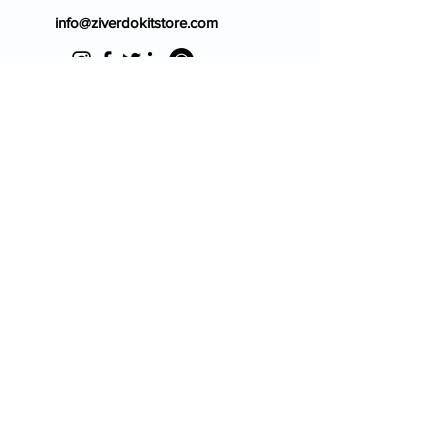
info@ziverdokitstore.com
Blog
FAQ's
About Us
Prescription
Place an Order
Contact Us
Store Policy
Terms & Condition
Cancellation Policy
Shipping & Return Policy