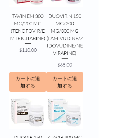
TAVIN EM 300
DUOVIR N 150
MG/200 MG
MG/200
(TENOFOVIR/E
MG/300 MG
MTRICITABINE)
(LAMIVUDINE/Z
IDOVUDINE/NE
価格
$110.00
VIRAPINE)
価格
$65.00
カートに追
カートに追
加する
加する
DUOVIR 150
ATAVIR 300 MG