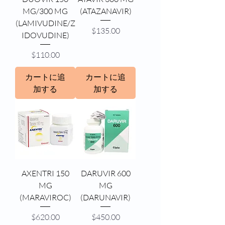
MG/300 MG
(ATAZANAVIR)
(LAMIVUDINE/Z
価格
$135.00
IDOVUDINE)
価格
$110.00
カートに追
カートに追
加する
加する
AXENTRI 150
DARUVIR 600
MG
MG
(MARAVIROC)
(DARUNAVIR)
価格
価格
$620.00
$450.00