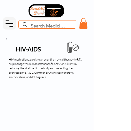
HIV-AIDS
HIV medications, also known as antiretroviral therapy (ART),
help manage the human immunodeficiency virus (HIV) by
reducing the viral load in the body and preventing the
progression to AIDS. Common drugs include tenofovir,
emtricitabine, and dolutegravir.